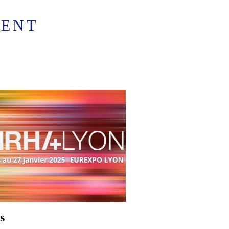
SENT
s