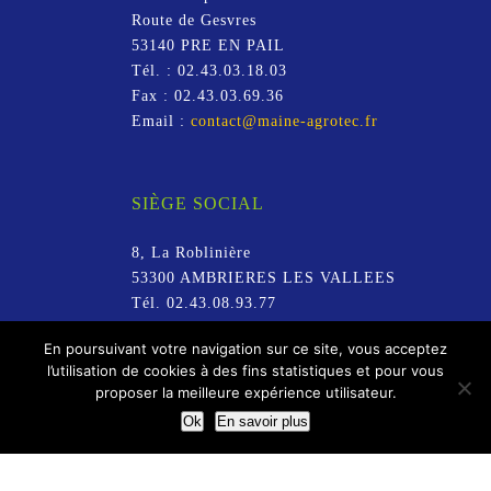
Route de Gesvres
53140
PRE EN PAIL
Tél. :
02.43.03.18.03
Fax :
02.43.03.69.36
Email :
contact@maine-agrotec.fr
SIÈGE SOCIAL
8, La Roblinière
53300
AMBRIERES LES VALLEES
Tél.
02.43.08.93.77
En poursuivant votre navigation sur ce site, vous acceptez
l’utilisation de cookies à des fins statistiques et pour vous
proposer la meilleure expérience utilisateur.
Ok
En savoir plus